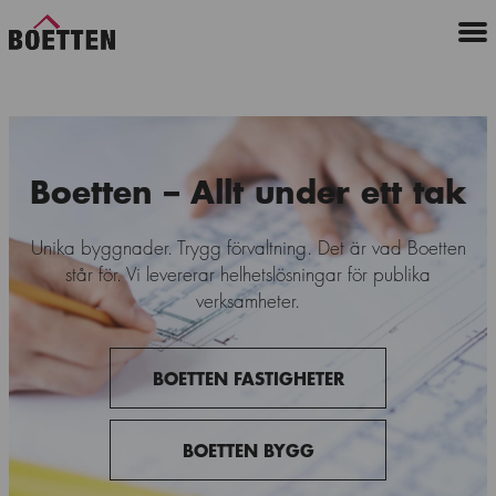
Boetten – Allt under ett tak
Unika byggnader. Trygg förvaltning. Det är vad Boetten
står för. Vi levererar helhetslösningar för publika
verksamheter.
BOETTEN FASTIGHETER
BOETTEN BYGG