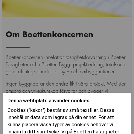
Om Boettenkoncernen
Boettenkoncernen innefattar fastighetsförvaltning i Boetten
Fastigheter och i Boetten Bygg; projektledning, total- och
generalentreprenader för ny – och ombyggnationer.
Ingen byggnad är den andra lik i våra projekt. Med stor
omsorg och yrkeskunskap förvaltar och bygger vi
fastigheter för publika verksamheter. I varje enskilt
Denna webbplats använder cookies
uppdrag används kända metoder för att skapa en unik
Cookies ("kakor") består av små textfiler. Dessa
byggnad med högsta kvalitet. Vi finner inspiration i
innehåller data som lagras på din enhet. För att
utmanande projekt där vi får nyttja vår breda kompetens
kunna placera vissa typer av cookies behöver vi
som helhetsleverantör.
inhämta ditt samtycke. Vi på Boetten Fastigheter