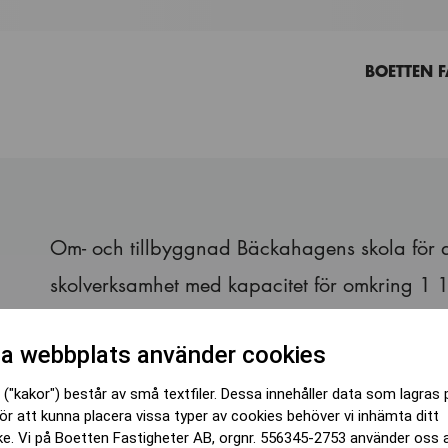
BOETTEN F
Om- och tillbyggnad Bäckahagens skola för a
skolverksamhet med kapacitet för omkring 1 
a webbplats använder cookies
Projektfakta:
Ko
("kakor") består av små textfiler. Dessa innehåller data som lagras 
Beställare: SISAB
Ram
ör att kunna placera vissa typer av cookies behöver vi inhämta ditt
e. Vi på Boetten Fastigheter AB, orgnr. 556345-2753 använder oss 