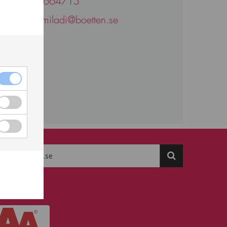
efon:
0730664715
ost:
ramzi.miladi@boetten.se