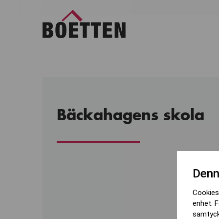
Bäckahagens skola
Denn
Cookies 
enhet. F
samtyck