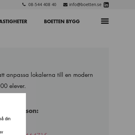
08-544 408 40
info@boetten.se
ASTIGHETER
BOETTEN BYGG
tt anpassa lokalerna till en modern
100 elever.
ntaktperson:
på din
zi Miladi
av