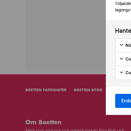
följande
lagrings
Hante
Nö
Coo
Coo
BOETTEN FASTIGHETER
BOETTEN BYGG
BYGGPROJ
End
Om Boetten
Med stor omsorg och yrkeskunskap förvaltar och