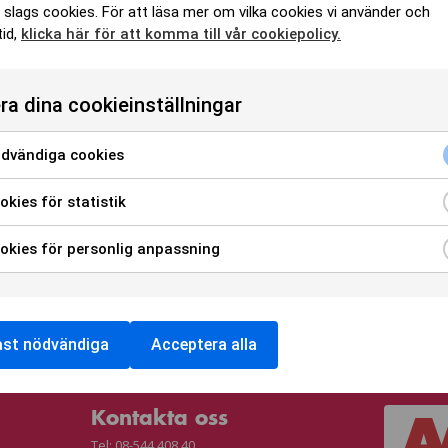
Kontraktssumma: 105
Tel
mkr
 slags cookies. För att läsa mer om vilka cookies vi använder och
tid,
klicka här för att komma till vår cookiepolicy.
Entreprenadform:
E-p
Totalentreprenad
Igångsättningstid: April -25
ra dina cookieinställningar
Sluttid: Juni -27
dvändiga cookies
kies för statistik
kies för personlig anpassning
EKT
FÖR HYRESGÄSTER
LEDIGA LOKALER
ast nödvändiga
Acceptera alla
Kontakta oss
Tel:
08-544 408 40