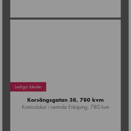
Enköping
Lediga lokaler
Korsängsgatan 38, 780 kvm
Kontorslokal i centrala Enköping, 780 kvm