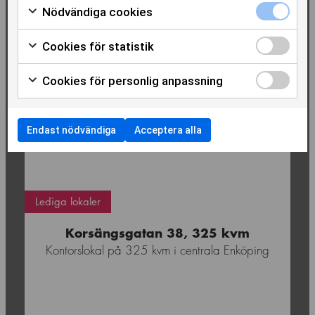
Nödvändiga cookies
Cookies för statistik
Cookies för personlig anpassning
Endast nödvändiga
Acceptera alla
Enköping
Lediga lokaler
Korsängsgatan 38, 325 kvm
Kontorslokal på 325 kvm i centrala Enköping