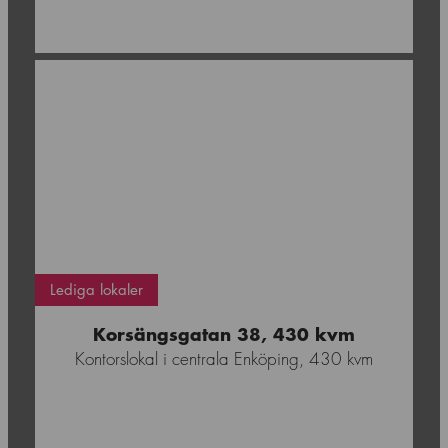
Enköping
Lediga lokaler
Korsängsgatan 38, 430 kvm
Kontorslokal i centrala Enköping, 430 kvm