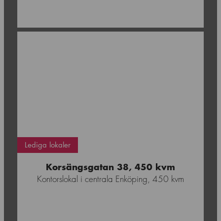
Enköping
Lediga lokaler
Korsängsgatan 38, 450 kvm
Kontorslokal i centrala Enköping, 450 kvm