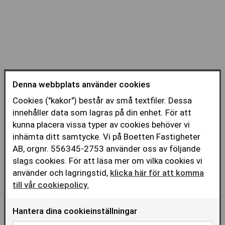
Denna webbplats använder cookies
Cookies ("kakor") består av små textfiler. Dessa
innehåller data som lagras på din enhet. För att
Välj en annan ledig lokal
kunna placera vissa typer av cookies behöver vi
inhämta ditt samtycke. Vi på Boetten Fastigheter
AB, orgnr. 556345-2753 använder oss av följande
ALLA FASTIGHETER
slags cookies. För att läsa mer om vilka cookies vi
använder och lagringstid,
klicka här för att komma
GÄVLE
till vår cookiepolicy.
ENKÖPING
Hantera dina cookieinställningar
STOCKHOLM